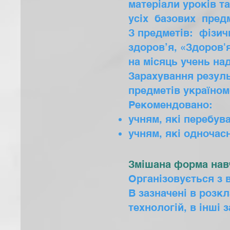
матеріали уроків т
усіх базових пред
З предметів: фізич
здоров’я, «Здоров'
на місяць учень на
Зарахування резуль
предметів україном
Рекомендовано:
учням, які перебув
учням, які одночас
Змішана форма на
Організовується з 
В зазначені в розк
технологій, в інші 