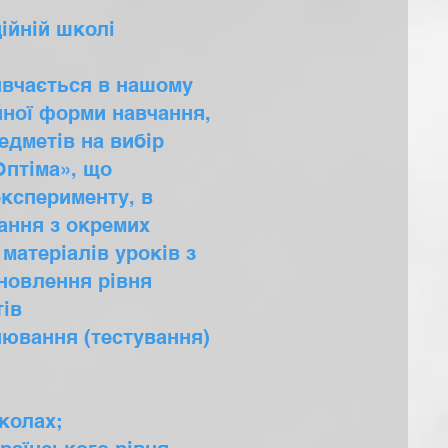
ійній школі
ивчається в нашому
ної форми навчання,
едметів на вибір
Оптіма», що
ксперименту, в
чання з окремих
матеріалів уроків з
ановлення рівня
тів
нювання (тестування)
и.
колах;