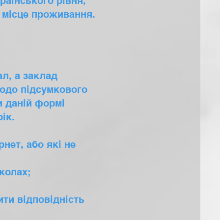
раїнського рівня,
 місце проживання.
л, а заклад
щодо підсумкового
и даній формі
ік.
рнет, або які не
колах;
ити відповідність