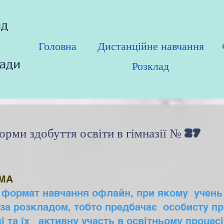
ад
Головна
Дистанційне навчання
ради
Розклад
орми здобуття освіти в гімназії № 27
РМА
 формат навчання офлайн, при якому учень
за розкладом, тобто предбачає особисту пр
 та їх активну участь в освітньому процесі