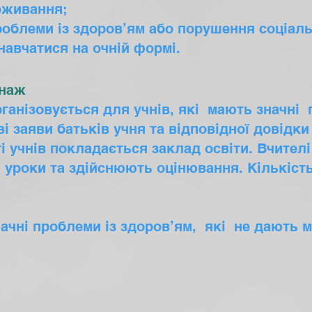
оживання;
облеми із здоров’ям або порушення соціальн
авчатися на очній формі.
онаж
ганізовується для учнів, які мають значні
ві заяви батьків учня та відповідної довідк
і учнів покладається заклад освіти. Вчителі
 уроки та здійснюють оцінювання. Кількіст
ачні проблеми із здоров’ям, які не дають 