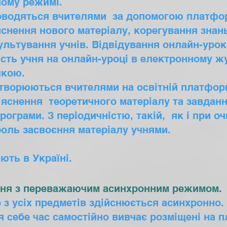
ному режимі.
оводяться вчителями за допомогою платфо
снення нового матеріалу, корегування знань
сультування учнів. Відвідування онлайн-уро
ість учня на онлайн-уроці в електронному ж
чкою.
творюються вчителями на освітній платфор
снення теоретичного матеріалу та завданн
ограми. З періодичністю, такій, як і при о
оль засвоєння матеріалу учнями.
ють в Україні.
ння з переважаючим асинхронним режимом.
з усіх предметів здійснюється асинхронно.
я себе час самостійно вивчає розміщені на