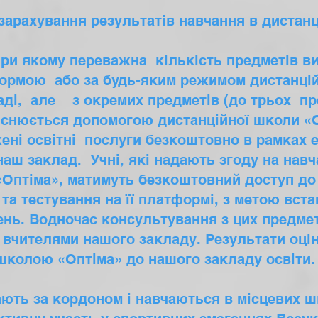
(зарахування результатів навчання в дистанц
при якому переважна кількість предметів в
формою або за будь-яким режимом дистанцій
аді, але з окремих предметів (до трьох пр
ійснюється допомогою дистанційної школи «
ні освітні послуги безкоштовно в рамках е
наш заклад. Учні, які надають згоду на нав
«Оптіма», матимуть безкоштовний доступ до 
та тестування на її платформі, з метою вст
нь. Водночас консультування з цих предме
вчителями нашого закладу. Результати оці
школою «Оптіма» до нашого закладу освіт
ають за кордоном і навчаються в місцевих ш