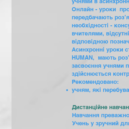
учнями в асинхрон
Онлайн - уроки пр
передбачають роз’я
необхідності - кон
вчителями, відсутн
відповідною позна
Асинхронні уроки с
HUMAN, мають роз’я
засвоєння учнями пр
здійснюється контр
Рекомендовано:
учням, які перебува
Дистанційне навча
Навчання преважно 
Учень у зручний дл