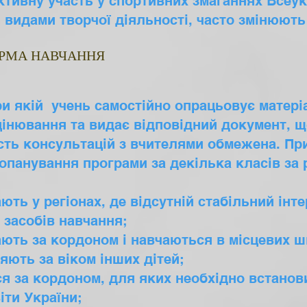
активну участь у спортивних змаганнях Всеук
видами творчої діяльності, часто змінюють
ОРМА НАВЧАННЯ
и якій учень самостійно опрацьовує матеріа
інювання та видає відповідний документ, 
сть консультацій з вчителями обмежена. Пр
панування програми за декілька класів за р
ють у регіонах, де відсутній стабільний інте
засобів навчання;
ають за кордоном і навчаються в місцевих ш
яють за віком інших дітей;
ся за кордоном, для яких необхідно встанов
іти України;