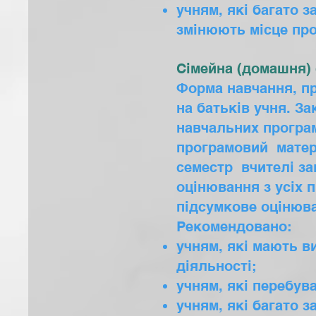
учням, які багато 
змінюють місце пр
Сімейна (домашня)
Форма навчання, пр
на батьків учня. З
навчальних програм
програмовий матері
семестр вчителі з
оцінювання з усіх 
підсумкове оцінюв
Рекомендовано:
учням, які мають в
діяльності;
учням, які перебув
учням, які багато 