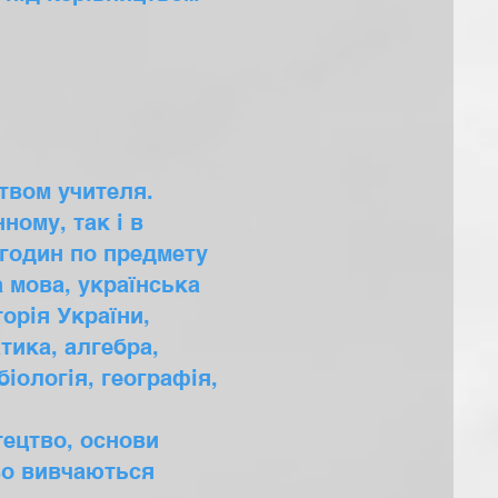
вом учителя.
ному, так і в
 годин по предмету
 мова, українська
торія України,
тика, алгебра,
біологія, географія,
тецтво, основи
тво вивчаються