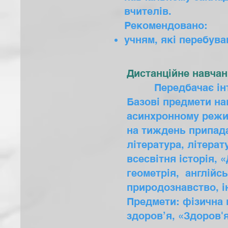
вчителів.
Рекомендовано:
учням, які перебува
Дистанційне навча
Передбачає інтенс
Базові предмети на
асинхронному режим
на тиждень припада
література, літерат
всесвітня історія, 
геометрія, англійсь
природознавство, 
Предмети: фізична 
здоров’я, «Здоров'