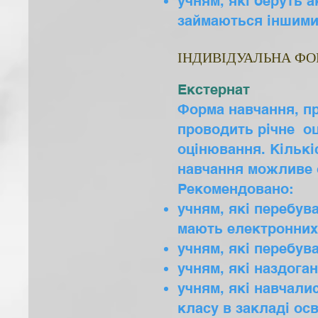
учням, які беруть 
займаються іншими 
ІНДИВІДУАЛЬНА Ф
Екстернат
Форма навчання, пр
проводить річне оц
оцінювання. Кількі
навчання можливе о
Рекомендовано:
учням, які перебува
мають електронних 
учням, які перебув
учням, які наздоган
учням, які навчали
класу в закладі осв