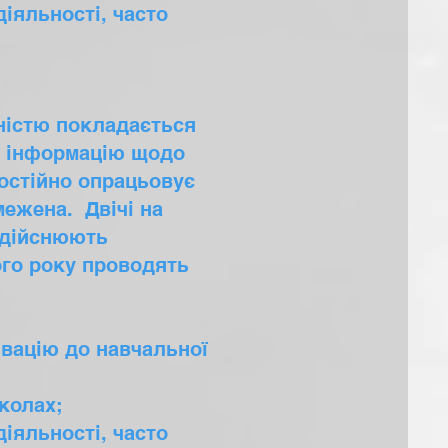
іяльності, часто
вністю покладається
, інформацію щодо
остійно опрацьовує
межена. Двічі на
 здійснюють
ного року проводять
ивацію до навчальної
колах;
іяльності, часто