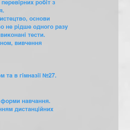
перевірних робіт з
ня.
мистецтво, основи
во не рідше одного разу
виконані тести.
оном, вивчення
 та в гімназії №27.
ї форми навчання.
анням дистанційних