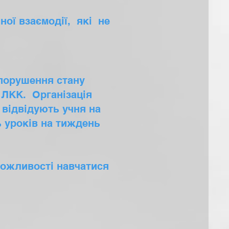
ої взаємодії, які не
 порушення стану
и ЛКК. Організація
 відвідують учня на
ь уроків на тиждень
можливості навчатися