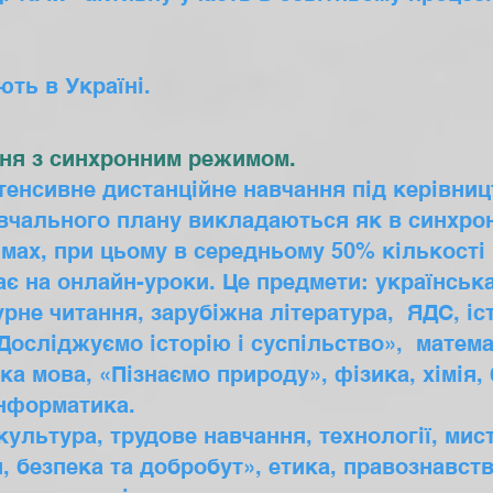
ють в Україні.
ння з синхронним режимом.
ивне дистанційне навчання під керівницт
вчального плану викладаються як в синхрон
ах, при цьому в середньому 50% кількості
є на онлайн-уроки. Це предмети: українська
урне читання, зарубіжна література, ЯДС, іс
«Досліджуємо історію і суспільство», матема
ка мова, «Пізнаємо природу», фізика, хімія, 
інформатика.
культура, трудове навчання, технології, мис
я, безпека та добробут», етика, правознавс