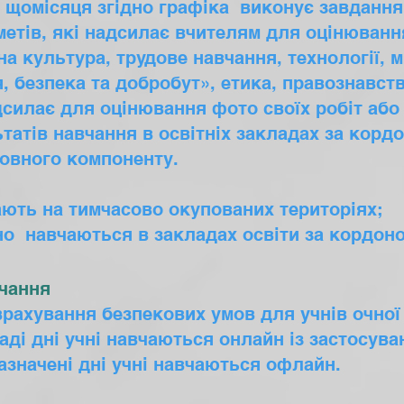
а щомісяця згідно графіка виконує завдання 
метів, які надсилає вчителям для оцінюван
на культура, трудове навчання, технології, 
я, безпека та добробут», етика, правознавст
дсилає для оцінювання фото своїх робіт або 
татів навчання в освітніх закладах за корд
овного компоненту.
ають на тимчасово окупованих територіях;
но навчаються в закладах освіти за кордоном
вчання
врахування безпекових умов для учнів очно
ладі дні учні навчаються онлайн із застосув
зазначені дні учні навчаються офлайн.