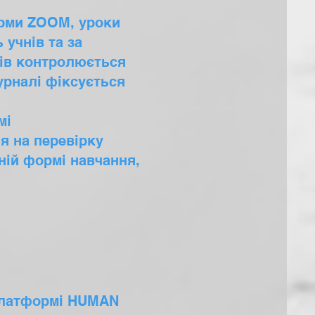
рми ZOOM, уроки
 учнів та за
ків контролюється
урналі фіксується
мі
я на перевірку
чній формі навчання,
 платформі HUMAN