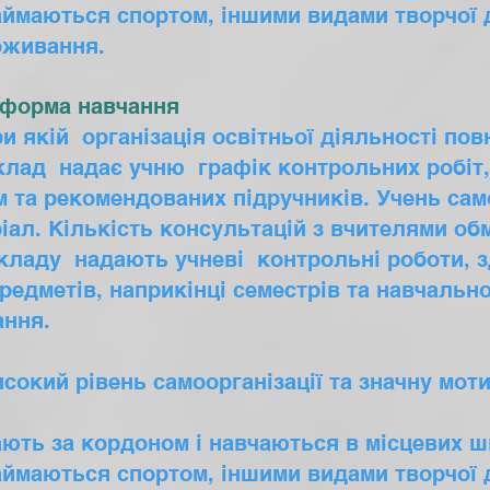
займаються спортом, іншими видами творчої д
оживання.
 форма навчання
и якій організація освітньої діяльності по
аклад надає учню графік контрольних робіт
 та рекомендованих підручників. Учень сам
ал. Кількість консультацій з вчителями об
акладу надають учневі контрольні роботи,
предметів, наприкінці семестрів та навчаль
ання.
исокий рівень самоорганізації та значну мот
ають за кордоном і навчаються в місцевих ш
займаються спортом, іншими видами творчої д