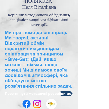
ПОЛЯКОВА
Неля Віталіївна
Керівник методичного об'єднання,
спеціаліст вищої кваліфікаційної
категорії.
Ми прагнемо до співпраці.
Ми творчі, активні.
Відкритий обмін
педагогічним досвідом і
співпраця за принципом
«Give-Get» (Дай, якщо
можеш – візьми, якщо
хочеш) Ми ділимося своїм
досвідом в атмосфері, яка
об’єднує з метою
розв’язання спільних задач.
Переглянути методичні розробки можна за посиланням 