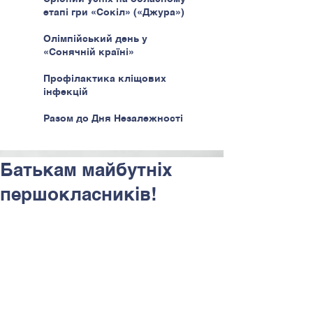
етапі гри «Сокіл» («Джура»)
Олімпійський день у
«Сонячній країні»
Профілактика кліщових
інфекцій
Разом до Дня Незалежності
Батькам майбутніх
першокласників!