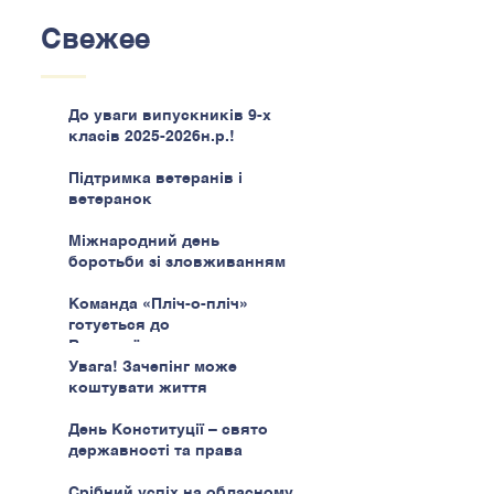
Свежее
До уваги випускників 9-х
класів 2025-2026н.р.!
Підтримка ветеранів і
ветеранок
Міжнародний день
боротьби зі зловживанням
наркотиками
Команда «Пліч-о-пліч»
готується до
Всеукраїнського етапу
Увага! Зачепінг може
коштувати життя
День Конституції – свято
державності та права
Срібний успіх на обласному