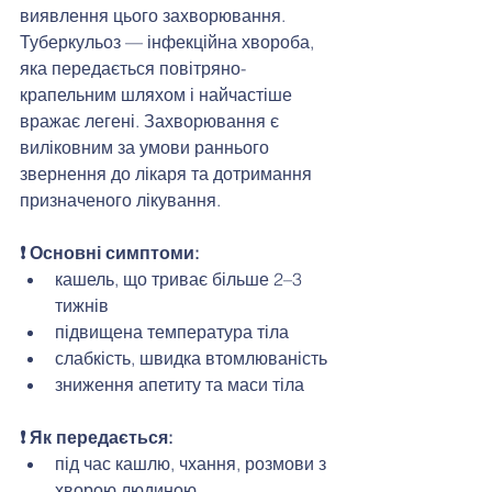
виявлення цього захворювання.
Туберкульоз — інфекційна хвороба, 
яка передається повітряно-
крапельним шляхом і найчастіше 
вражає легені. Захворювання є 
виліковним за умови раннього 
звернення до лікаря та дотримання 
призначеного лікування.
❗ Основні симптоми:
кашель, що триває більше 2–3 
тижнів
підвищена температура тіла
слабкість, швидка втомлюваність
зниження апетиту та маси тіла
❗ Як передається:
під час кашлю, чхання, розмови з 
хворою людиною