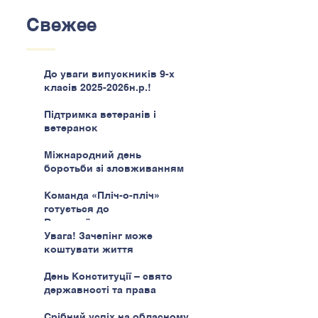
Свежее
До уваги випускників 9-х
класів 2025-2026н.р.!
Підтримка ветеранів і
ветеранок
Міжнародний день
боротьби зі зловживанням
наркотиками
Команда «Пліч-о-пліч»
готується до
Всеукраїнського етапу
Увага! Зачепінг може
коштувати життя
День Конституції – свято
державності та права
Срібний успіх на обласному