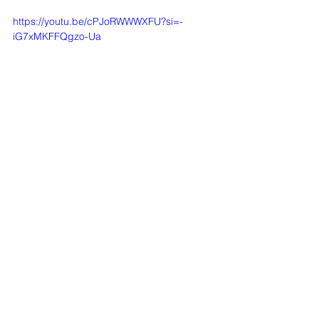
https://youtu.be/cPJoRWWWXFU?si=-
iG7xMKFFQgzo-Ua
Перегляньте інформаційний 
мультфільм
https://www.facebook.com/watch/?
v=298971220658652
Перегляньте інформаційне відео