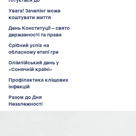
готується до
Всеукраїнського етапу
Увага! Зачепінг може
коштувати життя
День Конституції – свято
державності та права
Срібний успіх на
обласному етапі гри
«Сокіл» («Джура»)
Олімпійський день у
«Сонячній країні»
Профілактика кліщових
інфекцій
Разом до Дня
Незалежності