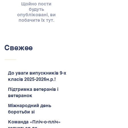
Щойно пости
будуть
опубліковані, ви
побачите їх тут.
Свежее
До уваги випускників 9-х
класів 2025-2026н.р.!
Підтримка ветеранів і
ветеранок
Міжнародний день
боротьби зі
зловживанням
Команда «Пліч-о-пліч»
наркотиками