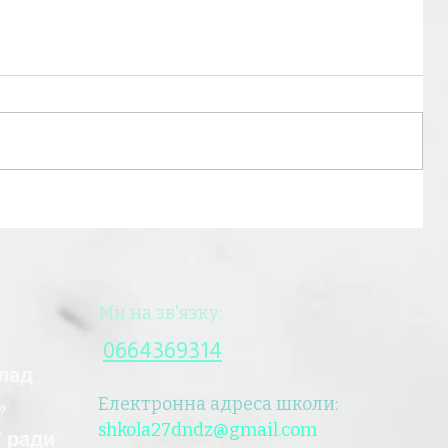
Ми на зв'язку:
0664369314
лад
Електронна адреса школи:
7»
shkola27dndz@gmail.com
ї ради