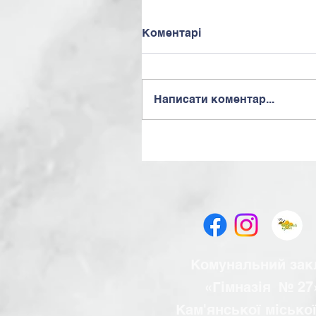
Коментарі
Написати коментар...
Комунальний зак
«Гімназія № 2
Кам'янської місько