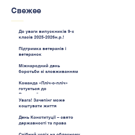
Свежее
До уваги випускників 9-х
класів 2025-2026н.р.!
Підтримка ветеранів і
ветеранок
Міжнародний день
боротьби зі зловживанням
наркотиками
Команда «Пліч-о-пліч»
готується до
Всеукраїнського етапу
Увага! Зачепінг може
коштувати життя
День Конституції – свято
державності та права
Срібний успіх на обласному