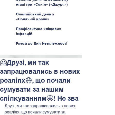
етапі гри «Сокіл» («Джура»)
Олімпійський день у
«Сонячній країні»
Профілактика кліщових
інфекцій
Разом до Дня Незалежності
🤗Друзі, ми так
запрацювались в нових
реаліях😷, що почали
сумувати за нашим
спілкуванням🤩! Не зва
Друзі, ми так запрацювались в нових 
реаліях, що почали сумувати за 