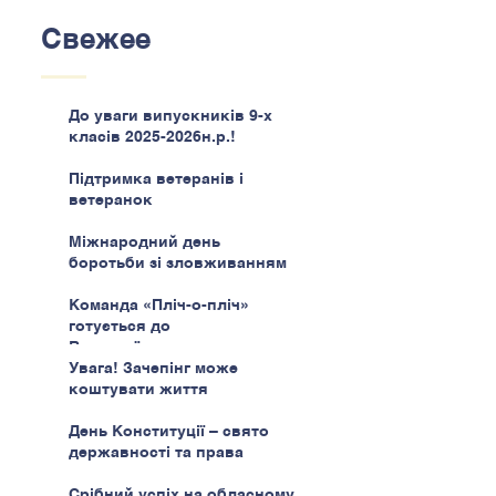
Свежее
До уваги випускників 9-х
класів 2025-2026н.р.!
Підтримка ветеранів і
ветеранок
Міжнародний день
боротьби зі зловживанням
наркотиками
Команда «Пліч-о-пліч»
готується до
Всеукраїнського етапу
Увага! Зачепінг може
коштувати життя
День Конституції – свято
державності та права
Срібний успіх на обласному