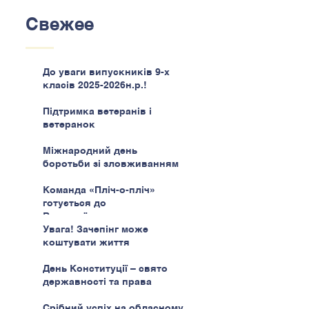
Свежее
До уваги випускників 9-х
класів 2025-2026н.р.!
Підтримка ветеранів і
ветеранок
Міжнародний день
боротьби зі зловживанням
наркотиками
Команда «Пліч-о-пліч»
готується до
Всеукраїнського етапу
Увага! Зачепінг може
коштувати життя
День Конституції – свято
державності та права
Срібний успіх на обласному