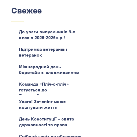
Свежее
До уваги випускників 9-х
класів 2025-2026н.р.!
Підтримка ветеранів і
ветеранок
Міжнародний день
боротьби зі зловживанням
наркотиками
Команда «Пліч-о-пліч»
готується до
Всеукраїнського етапу
Увага! Зачепінг може
коштувати життя
День Конституції – свято
державності та права
Срібний успіх на обласному