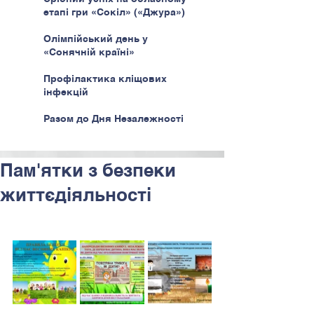
етапі гри «Сокіл» («Джура»)
Олімпійський день у
«Сонячній країні»
Профілактика кліщових
інфекцій
Разом до Дня Незалежності
Пам'ятки з безпеки
життєдіяльності