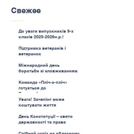
Свежее
До уваги випускників 9-х
класів 2025-2026н.р.!
Підтримка ветеранів і
ветеранок
Міжнародний день
боротьби зі зловживанням
наркотиками
Команда «Пліч-о-пліч»
готується до
Всеукраїнського етапу
Увага! Зачепінг може
коштувати життя
День Конституції – свято
державності та права
Срібний успіх на обласному