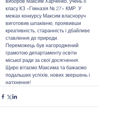
виборов Максим Харченко, учень 8 
класу КЗ «Гімназія № 27» КМР. У 
межах конкурсу Максим власноруч 
виготовив шпаківню, проявивши 
креативність, старанність і дбайливе 
ставлення до природи.
Переможець був нагороджений 
грамотою департаменту освіти 
міської ради за свої досягнення.
Щиро вітаємо Максима та бажаємо 
подальших успіхів, нових звершень і 
натхнення!
Коментарі