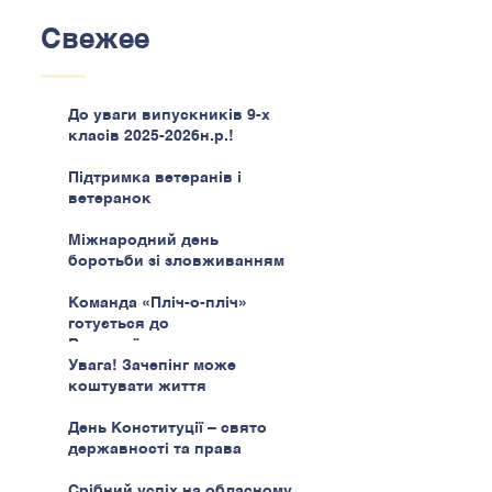
Свежее
До уваги випускників 9-х
класів 2025-2026н.р.!
Підтримка ветеранів і
ветеранок
Міжнародний день
боротьби зі зловживанням
наркотиками
Команда «Пліч-о-пліч»
готується до
Всеукраїнського етапу
Увага! Зачепінг може
коштувати життя
День Конституції – свято
державності та права
Срібний успіх на обласному