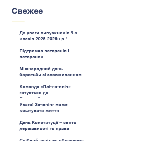
Свежее
До уваги випускників 9-х
класів 2025-2026н.р.!
Підтримка ветеранів і
ветеранок
Міжнародний день
боротьби зі зловживанням
наркотиками
Команда «Пліч-о-пліч»
готується до
Всеукраїнського етапу
Увага! Зачепінг може
коштувати життя
День Конституції – свято
державності та права
Срібний успіх на обласному