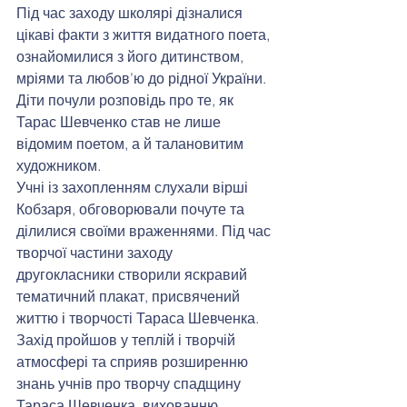
Під час заходу школярі дізналися 
цікаві факти з життя видатного поета, 
ознайомилися з його дитинством, 
мріями та любов’ю до рідної України. 
Діти почули розповідь про те, як 
Тарас Шевченко став не лише 
відомим поетом, а й талановитим 
художником.
Учні із захопленням слухали вірші 
Кобзаря, обговорювали почуте та 
ділилися своїми враженнями. Під час 
творчої частини заходу 
другокласники створили яскравий 
тематичний плакат, присвячений 
життю і творчості Тараса Шевченка.
Захід пройшов у теплій і творчій 
атмосфері та сприяв розширенню 
знань учнів про творчу спадщину 
Тараса Шевченка, вихованню 