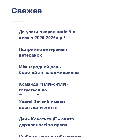
Свежее
До уваги випускників 9-х
класів 2025-2026н.р.!
Підтримка ветеранів і
ветеранок
Міжнародний день
боротьби зі зловживанням
наркотиками
Команда «Пліч-о-пліч»
готується до
Всеукраїнського етапу
Увага! Зачепінг може
коштувати життя
День Конституції – свято
державності та права
Срібний успіх на обласному