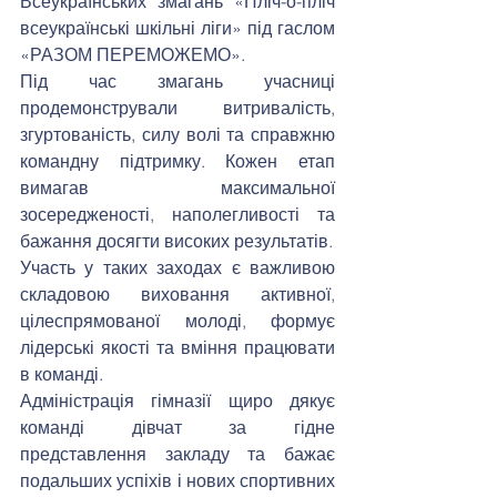
Всеукраїнських змагань «Пліч-о-пліч 
всеукраїнські шкільні ліги» під гаслом 
«РАЗОМ ПЕРЕМОЖЕМО».
Під час змагань учасниці 
продемонстрували витривалість, 
згуртованість, силу волі та справжню 
командну підтримку. Кожен етап 
вимагав максимальної 
зосередженості, наполегливості та 
бажання досягти високих результатів.
Участь у таких заходах є важливою 
складовою виховання активної, 
цілеспрямованої молоді, формує 
лідерські якості та вміння працювати 
в команді.
Адміністрація гімназії щиро дякує 
команді дівчат за гідне 
представлення закладу та бажає 
подальших успіхів і нових спортивних 