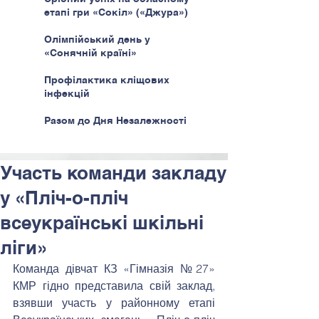
етапі гри «Сокіл» («Джура»)
Олімпійський день у
«Сонячній країні»
Профілактика кліщових
інфекцій
Разом до Дня Незалежності
Участь команди закладу
у «Пліч-о-пліч
всеукраїнські шкільні
ліги»
Команда дівчат КЗ «Гімназія №27» 
КМР гідно представила свій заклад, 
взявши участь у районному етапі 