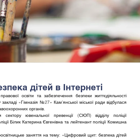
зпека дітей в Інтернеті
равової освіти та забезпечення безпеки життєдіяльності 
 закладі «Гімназія №27» Кам’янської міської ради відбулася 
равоохоронних органів.
и сектору ювенальної превенції (СЮП) відділу поліції 
іції Білик Катерина Євгенівна та лейтенант поліції Комишна 
освітницьке заняття на тему: «Цифровий щит: безпека дітей 