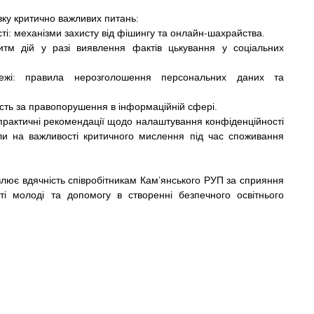
зку критично важливих питань:
і: механізми захисту від фішингу та онлайн-шахрайства.
ритм дій у разі виявлення фактів цькування у соціальних 
ежі: правила нерозголошення персональних даних та 
ість за правопорушення в інформаційній сфері.
практичні рекомендації щодо налаштування конфіденційності 
ли на важливості критичного мислення під час споживання 
влює вдячність співробітникам Кам’янського РУП за сприяння 
і молоді та допомогу в створенні безпечного освітнього 