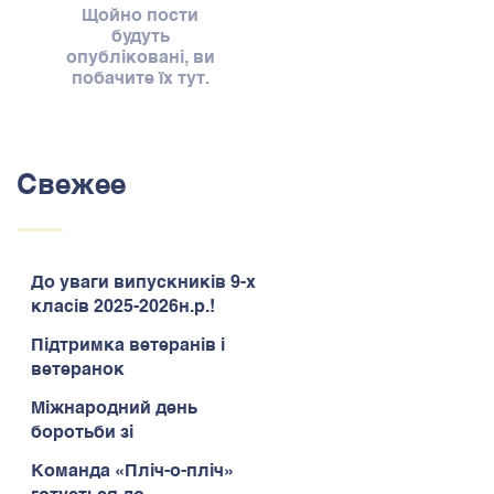
Щойно пости
будуть
опубліковані, ви
побачите їх тут.
Свежее
До уваги випускників 9-х
класів 2025-2026н.р.!
Підтримка ветеранів і
ветеранок
Міжнародний день
боротьби зі
зловживанням
Команда «Пліч-о-пліч»
наркотиками