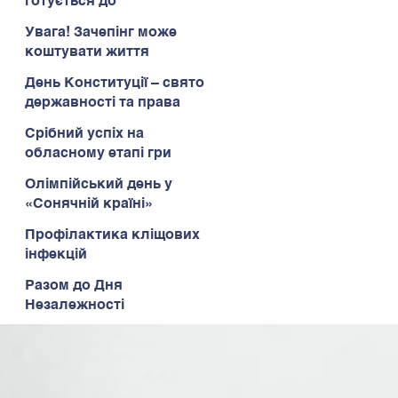
готується до
Всеукраїнського етапу
Увага! Зачепінг може
коштувати життя
День Конституції – свято
державності та права
Срібний успіх на
обласному етапі гри
«Сокіл» («Джура»)
Олімпійський день у
«Сонячній країні»
Профілактика кліщових
інфекцій
Разом до Дня
Незалежності