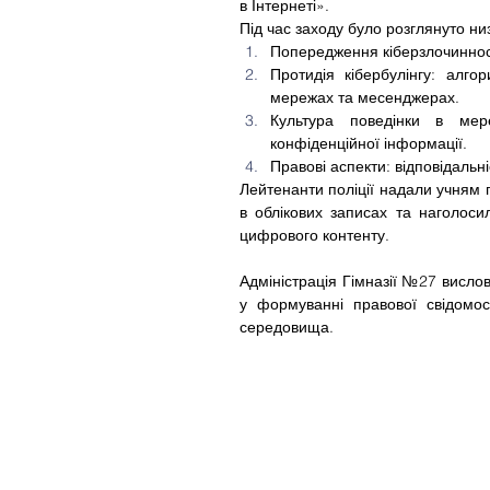
в Інтернеті».
Під час заходу було розглянуто ни
Попередження кіберзлочинност
Протидія кібербулінгу: алго
мережах та месенджерах.
Культура поведінки в мер
конфіденційної інформації.
Правові аспекти: відповідальн
Лейтенанти поліції надали учням 
в облікових записах та наголоси
цифрового контенту.
Адміністрація Гімназії №27 висло
у формуванні правової свідомост
середовища.