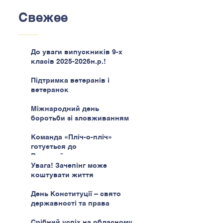
Свежее
До уваги випускників 9-х
класів 2025-2026н.р.!
Підтримка ветеранів і
ветеранок
Міжнародний день
боротьби зі зловживанням
наркотиками
Команда «Пліч-о-пліч»
готується до
Всеукраїнського етапу
Увага! Зачепінг може
коштувати життя
День Конституції – свято
державності та права
Срібний успіх на обласному