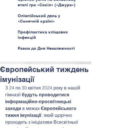
етапі гри «Сокіл» («Джура»)
Олімпійський день у
«Сонячній країні»
Профілактика кліщових
інфекцій
Разом до Дня Незалежності
Європейський тиждень
імунізації
З 24 по 30 квітня 2024 року в нашій 
гімназії 
будуть проводитися 
інформаційно-просвітницькі 
заходи
 в межах 
Європейського 
тижня імунізації
, який щорічно 
проходить з ініціативи Всесвітньої 