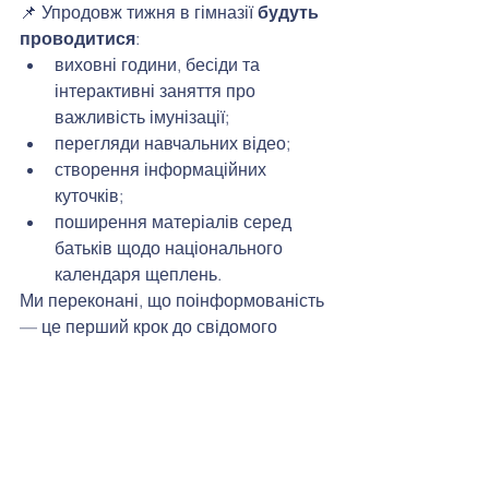
📌 Упродовж тижня в гімназії 
будуть 
проводитися
:
виховні години, бесіди та 
інтерактивні заняття про 
важливість імунізації;
перегляди навчальних відео;
створення інформаційних 
куточків;
поширення матеріалів серед 
батьків щодо національного 
календаря щеплень.
Ми переконані, що поінформованість 
— це перший крок до свідомого 
вибору на користь 
здоров’я.
Імунізація рятує життя. 
Захищаймо себе та своїх 
близьких!