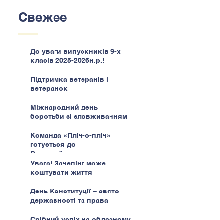
Свежее
До уваги випускників 9-х
класів 2025-2026н.р.!
Підтримка ветеранів і
ветеранок
Міжнародний день
боротьби зі зловживанням
наркотиками
Команда «Пліч-о-пліч»
готується до
Всеукраїнського етапу
Увага! Зачепінг може
коштувати життя
День Конституції – свято
державності та права
Срібний успіх на обласному