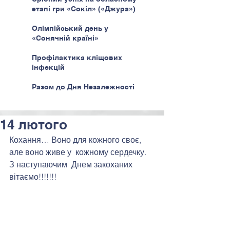
етапі гри «Сокіл» («Джура»)
Олімпійський день у
«Сонячній країні»
Профілактика кліщових
інфекцій
Разом до Дня Незалежності
14 лютого
Кохання… Воно для кожного своє, 
але воно живе у  кожному сердечку.  
З наступаючим  Днем закоханих 
вітаємо!!!!!!!