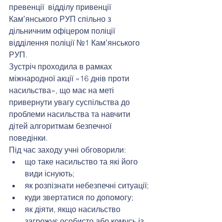
превенції  відділу привенції 
Камʼянського РУП спільно з 
дільничним офіцером поліції 
відділення поліції №1 Камʼянського 
РУП.
Зустріч проходила в рамках 
міжнародної акції «16 днів проти 
насильства», що має на меті 
привернути увагу суспільства до 
проблеми насильства та навчити 
дітей алгоритмам безпечної 
поведінки.
Під час заходу учні обговорили:
що таке насильство та які його 
види існують;
як розпізнати небезпечні ситуації;
куди звертатися по допомогу;
як діяти, якщо насильство 
загрожує особисто або комусь із 