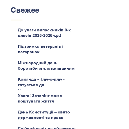
Свежее
До уваги випускників 9-х
класів 2025-2026н.р.!
Підтримка ветеранів і
ветеранок
Міжнародний день
боротьби зі зловживанням
наркотиками
Команда «Пліч-о-пліч»
готується до
Всеукраїнського етапу
Увага! Зачепінг може
коштувати життя
День Конституції – свято
державності та права
Срібний успіх на обласному