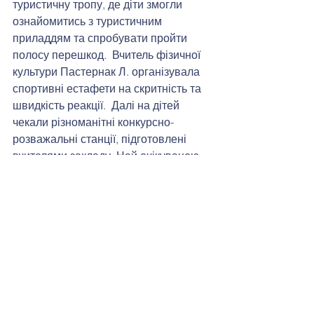
туристичну тропу, де діти змогли 
ознайомитись з туристичним 
приладдям та спробувати пройти 
полосу перешкод.  Вчитель фізичної 
культури Пастернак Л. організувала 
спортивні естафети на скритність та 
швидкість реакції.  Далі на дітей 
чекали різноманітні конкурсно-
розважальні станції, підготовлені 
вчителями закладу. Най очікуваною 
подією цього дня став конкурс на 
найкращу польову кашу.
Коментарі