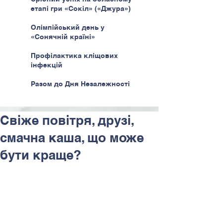
етапі гри «Сокіл» («Джура»)
Олімпійський день у
«Сонячній країні»
Профілактика кліщових
інфекцій
Разом до Дня Незалежності
Свіже повітря, друзі,
смачна каша, що може
бути краще?