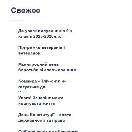
Свежее
До уваги випускників 9-х
класів 2025-2026н.р.!
Підтримка ветеранів і
ветеранок
Міжнародний день
боротьби зі зловживанням
наркотиками
Команда «Пліч-о-пліч»
готується до
Всеукраїнського етапу
Увага! Зачепінг може
коштувати життя
День Конституції – свято
державності та права
Срібний успіх на обласному