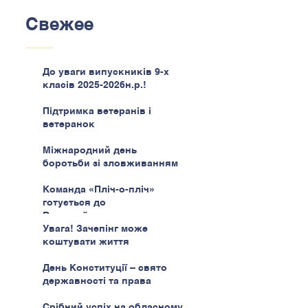
Свежее
До уваги випускників 9-х
класів 2025-2026н.р.!
Підтримка ветеранів і
ветеранок
Міжнародний день
боротьби зі зловживанням
наркотиками
Команда «Пліч-о-пліч»
готується до
Всеукраїнського етапу
Увага! Зачепінг може
коштувати життя
День Конституції – свято
державності та права
Срібний успіх на обласному