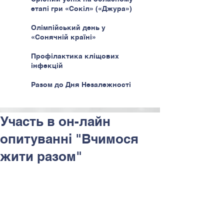
етапі гри «Сокіл» («Джура»)
Олімпійський день у
«Сонячній країні»
Профілактика кліщових
інфекцій
Разом до Дня Незалежності
Участь в он-лайн
опитуванні "Вчимося
жити разом"