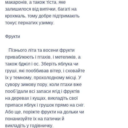
макаронів, а також тіста, яке 
залишилося від випічки, багаті на 
крохмаль, тому добре підтримають 
тонус пернатих узимку. 
Фрукти 
   Пізнього літа та восени фрукти 
приваблюють і птахів, і метеликів, а 
також бджіл і ос. Зберіть яблука чи 
груші, які пооббивав вітер, і сховайте 
їх у темному, прохолодному місці. У 
сувору зимову пору, коли птахи вже 
пооб’їдали всі запаси ягід і фруктів 
на деревах і кущах, викладіть свої 
припаси яблук і грушок прямо на сніг. 
Або ще, поріжте фрукти на дольки чи 
понанизуйте їх на патички й 
викладіть у годівничку. 