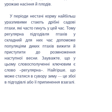
урожаю насіння й плодів. 
   У періоди нестачі корму найбільш 
уразливими стають дрібні садові 
птахи, які часто гинуть у цей час. Тому 
регулярна підгодівля птахів у 
складний для них час допоможе 
популяціям диких птахів вижити й 
приступити до розмноження 
наступної весни. Зауважте, що у 
цьому словосполученні ключовим є 
слово «регулярна». Найгірше, що 
може статися в сувору зиму — це збої 
в підгодівлі або її припинення взагалі.