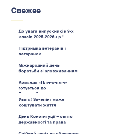
Свежее
До уваги випускників 9-х
класів 2025-2026н.р.!
Підтримка ветеранів і
ветеранок
Міжнародний день
боротьби зі зловживанням
наркотиками
Команда «Пліч-о-пліч»
готується до
Всеукраїнського етапу
Увага! Зачепінг може
коштувати життя
День Конституції – свято
державності та права
Срібний успіх на обласному