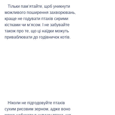
   Тільки пам’ятайте, щоб уникнути 
можливого поширення захворювань, 
краще не годувати птахів сирими 
кістками чи м’ясом. І не забувайте 
також про те, що ці наїдки можуть 
приваблювати до годівничок котів. 
   Ніколи не підгодовуйте птахів 
сухим рисовим зерном, адже воно 
може набухати в шлунку птаха, що 