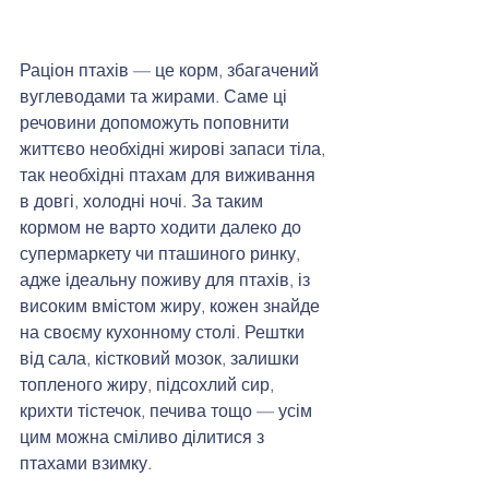
Раціон птахів — це корм, збагачений 
вуглеводами та жирами. Саме ці 
речовини допоможуть поповнити 
життєво необхідні жирові запаси тіла, 
так необхідні птахам для виживання 
в довгі, холодні ночі. За таким 
кормом не варто ходити далеко до 
супермаркету чи пташиного ринку, 
адже ідеальну поживу для птахів, із 
високим вмістом жиру, кожен знайде 
на своєму кухонному столі. Рештки 
від сала, кістковий мозок, залишки 
топленого жиру, підсохлий сир, 
крихти тістечок, печива тощо — усім 
цим можна сміливо ділитися з 
птахами взимку. 