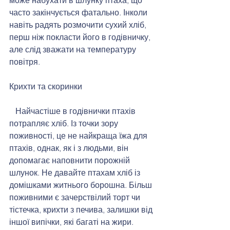
часто закінчується фатально. Інколи 
навіть радять розмочити сухий хліб, 
перш ніж покласти його в годівничку, 
але слід зважати на температуру 
повітря. 
Крихти та скоринки 
   Найчастіше в годівнички птахів 
потрапляє хліб. Із точки зору 
поживності, це не найкраща їжа для 
птахів, однак, як і з людьми, він 
допомагає наповнити порожній 
шлунок. Не давайте птахам хліб із 
домішками житнього борошна. Більш 
поживними є зачерствілий торт чи 
тістечка, крихти з печива, залишки від 
іншої випічки, які багаті на жири. 