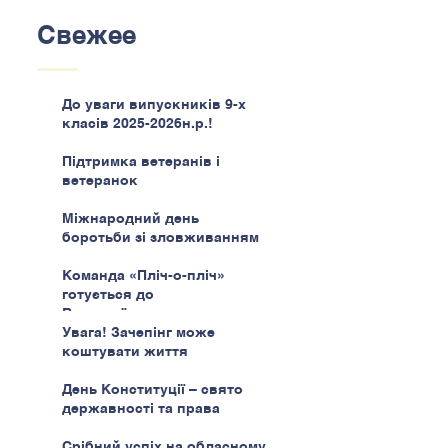
Свежее
До уваги випускників 9-х
класів 2025-2026н.р.!
Підтримка ветеранів і
ветеранок
Міжнародний день
боротьби зі зловживанням
наркотиками
Команда «Пліч-о-пліч»
готується до
Всеукраїнського етапу
Увага! Зачепінг може
коштувати життя
День Конституції – свято
державності та права
Срібний успіх на обласному