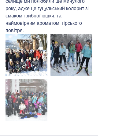
селище ми полюбили ще минулого 
року, адже це гуцульський колорит зі 
смаком грибної юшки, та 
наймовірним ароматом  гірського 
повітря. 