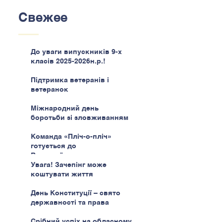
Свежее
До уваги випускників 9-х
класів 2025-2026н.р.!
Підтримка ветеранів і
ветеранок
Міжнародний день
боротьби зі зловживанням
наркотиками
Команда «Пліч-о-пліч»
готується до
Всеукраїнського етапу
Увага! Зачепінг може
коштувати життя
День Конституції – свято
державності та права
Срібний успіх на обласному