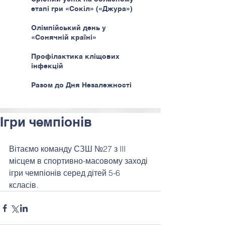
етапі гри «Сокіл» («Джура»)
Олімпійський день у
«Сонячній країні»
Профілактика кліщових
інфекцій
Разом до Дня Незалежності
Ігри чемпіонів
Вітаємо команду СЗШ №27 з III 
місцем в спортивно-масовому заході 
ігри чемпіонів серед дітей 5-6 
ксласів. 