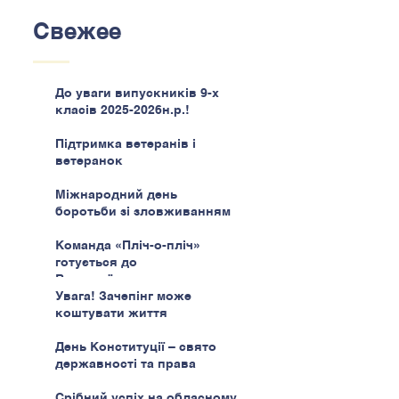
Свежее
До уваги випускників 9-х
класів 2025-2026н.р.!
Підтримка ветеранів і
ветеранок
Міжнародний день
боротьби зі зловживанням
наркотиками
Команда «Пліч-о-пліч»
готується до
Всеукраїнського етапу
Увага! Зачепінг може
коштувати життя
День Конституції – свято
державності та права
Срібний успіх на обласному