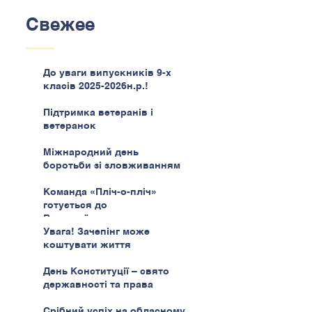
Свежее
До уваги випускників 9-х
класів 2025-2026н.р.!
Підтримка ветеранів і
ветеранок
Міжнародний день
боротьби зі зловживанням
наркотиками
Команда «Пліч-о-пліч»
готується до
Всеукраїнського етапу
Увага! Зачепінг може
коштувати життя
День Конституції – свято
державності та права
Срібний успіх на обласному