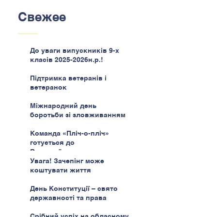
Свежее
До уваги випускників 9-х
класів 2025-2026н.р.!
Підтримка ветеранів і
ветеранок
Міжнародний день
боротьби зі зловживанням
наркотиками
Команда «Пліч-о-пліч»
готується до
Всеукраїнського етапу
Увага! Зачепінг може
коштувати життя
День Конституції – свято
державності та права
Срібний успіх на обласному