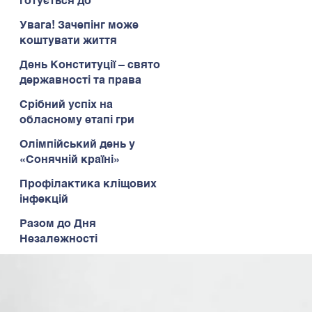
готується до
Всеукраїнського етапу
Увага! Зачепінг може
коштувати життя
День Конституції – свято
державності та права
Срібний успіх на
обласному етапі гри
«Сокіл» («Джура»)
Олімпійський день у
«Сонячній країні»
Профілактика кліщових
інфекцій
Разом до Дня
Незалежності