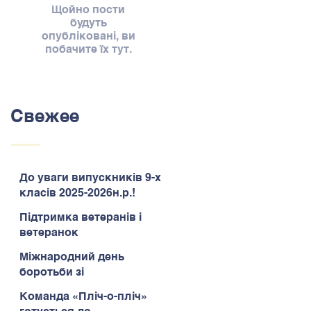
Щойно пости
будуть
опубліковані, ви
побачите їх тут.
Свежее
До уваги випускників 9-х
класів 2025-2026н.р.!
Підтримка ветеранів і
ветеранок
Міжнародний день
боротьби зі
зловживанням
Команда «Пліч-о-пліч»
наркотиками