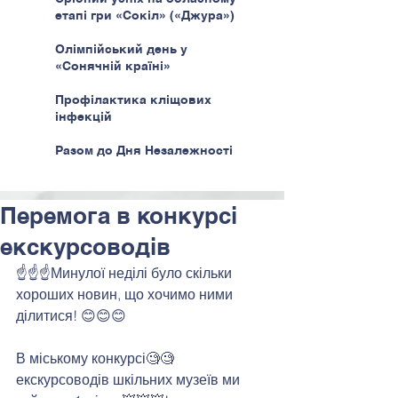
етапі гри «Сокіл» («Джура»)
Олімпійський день у
«Сонячній країні»
Профілактика кліщових
інфекцій
Разом до Дня Незалежності
Перемога в конкурсі
екскурсоводів
☝️☝️☝️Минулої неділі було скільки 
хороших новин, що хочимо ними 
ділитися! 😊😊😊
В міському конкурсі🧐🧐 
екскурсоводів шкільних музеїв ми 