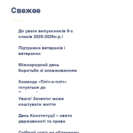
Свежее
До уваги випускників 9-х
класів 2025-2026н.р.!
Підтримка ветеранів і
ветеранок
Міжнародний день
боротьби зі зловживанням
наркотиками
Команда «Пліч-о-пліч»
готується до
Всеукраїнського етапу
Увага! Зачепінг може
коштувати життя
День Конституції – свято
державності та права
Срібний успіх на обласному