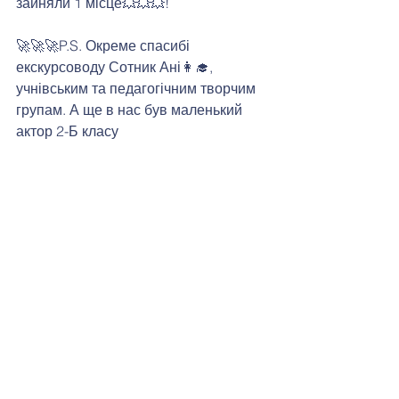
зайняли 1 місце💥💥💥! 
🚀🚀🚀P.S. Окреме спасибі 
екскурсоводу Сотник Ані👩‍🎓, 
учнівським та педагогічним творчим 
групам. А ще в нас був маленький 
актор 2-Б класу