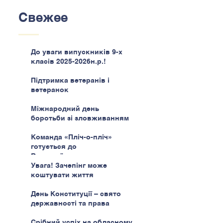
Свежее
До уваги випускників 9-х
класів 2025-2026н.р.!
Підтримка ветеранів і
ветеранок
Міжнародний день
боротьби зі зловживанням
наркотиками
Команда «Пліч-о-пліч»
готується до
Всеукраїнського етапу
Увага! Зачепінг може
коштувати життя
День Конституції – свято
державності та права
Срібний успіх на обласному