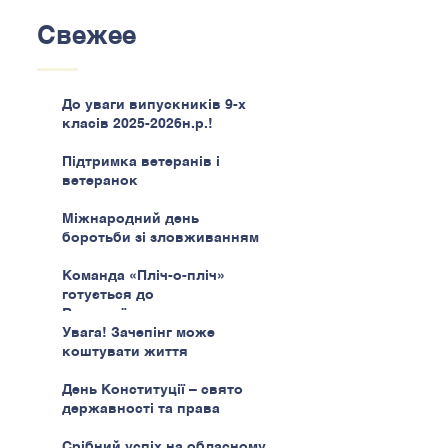
Свежее
До уваги випускників 9-х
класів 2025-2026н.р.!
Підтримка ветеранів і
ветеранок
Міжнародний день
боротьби зі зловживанням
наркотиками
Команда «Пліч-о-пліч»
готується до
Всеукраїнського етапу
Увага! Зачепінг може
коштувати життя
День Конституції – свято
державності та права
Срібний успіх на обласному