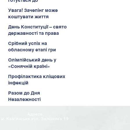
готується до
Всеукраїнського етапу
Увага! Зачепінг може
коштувати життя
День Конституції – свято
державності та права
Срібний успіх на
обласному етапі гри
«Сокіл» («Джура»)
Олімпійський день у
«Сонячній країні»
Профілактика кліщових
інфекцій
Разом до Дня
Незалежності
Адреса
м. Кам'янське вул. Залізняка 19