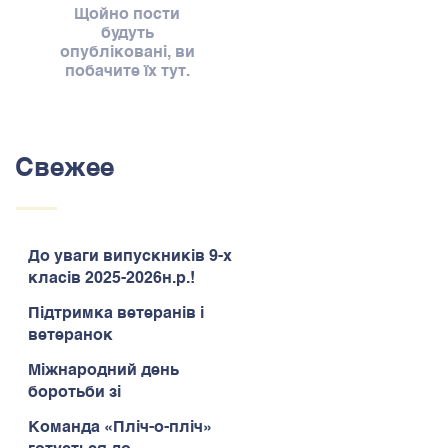
Щойно пости
будуть
опубліковані, ви
побачите їх тут.
Свежее
До уваги випускників 9-х
класів 2025-2026н.р.!
Підтримка ветеранів і
ветеранок
Міжнародний день
боротьби зі
зловживанням
Команда «Пліч-о-пліч»
наркотиками