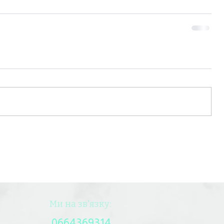
Ми на зв'язку:
0664369314